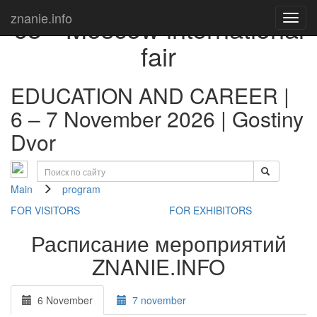
rd
znanie.info
63
Moscow international
fair
EDUCATION AND CAREER |
6 – 7 November 2026 | Gostiny
Dvor
Main
program
FOR VISITORS
FOR EXHIBITORS
Расписание мероприятий
ZNANIE.INFO
6 November
7 november