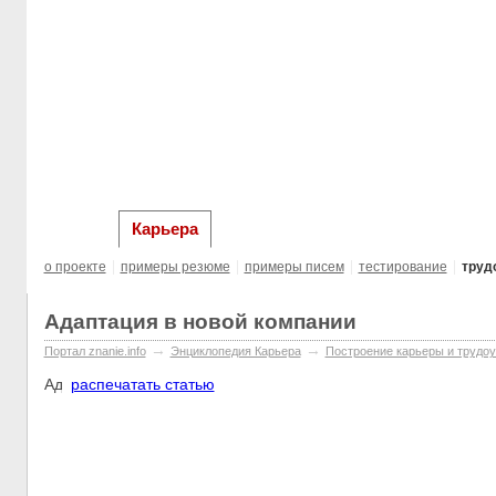
главная
Образование за рубежом
Выста
Карьера
о проекте
примеры резюме
примеры писем
тестирование
труд
Адаптация в новой компании
→
→
Портал znanie.info
Энциклопедия Карьера
Построение карьеры и трудоу
распечатать статью