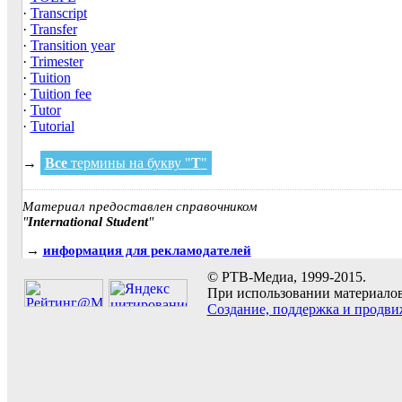
·
Transcript
·
Transfer
·
Transition year
·
Trimester
·
Tuition
·
Tuition fee
·
Tutor
·
Tutorial
→
Все
термины на букву "
T
"
Материал предоставлен справочником
"
International Student
"
→
информация для рекламодателей
© РТВ-Медиа, 1999-2015.
При использовании материалов 
Создание, поддержка и продви