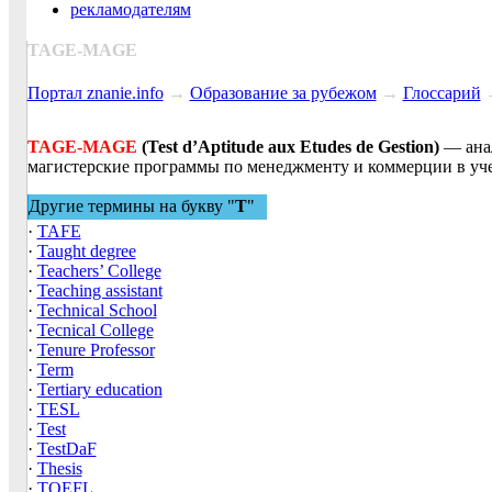
рекламодателям
TAGE-MAGE
Портал znanie.info
→
Образование за рубежом
→
Глоссарий
TAGE-MAGE
(Test d’Aptitude aux Etudes de Gestion)
— анал
магистерские программы по менеджменту и коммерции в уч
Другие термины на букву "
T
"
·
TAFE
·
Taught degree
·
Teachers’ College
·
Teaching assistant
·
Technical School
·
Tecnical Сollege
·
Tenure Professor
·
Term
·
Tertiary education
·
TESL
·
Test
·
TestDaF
·
Thesis
·
TOEFL