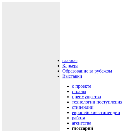
главная
Карьера
Образование за рубежом
Выставки
о проекте
cтраны
преимущества
технологии поступления
cтипендии
европейские стипендии
работа
агентства
глоссарий