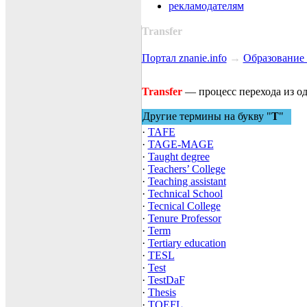
рекламодателям
Transfer
Портал znanie.info
→
Образование 
Transfer
— процесс перехода из од
Другие термины на букву "
T
"
·
TAFE
·
TAGE-MAGE
·
Taught degree
·
Teachers’ College
·
Teaching assistant
·
Technical School
·
Tecnical Сollege
·
Tenure Professor
·
Term
·
Tertiary education
·
TESL
·
Test
·
TestDaF
·
Thesis
·
TOEFL