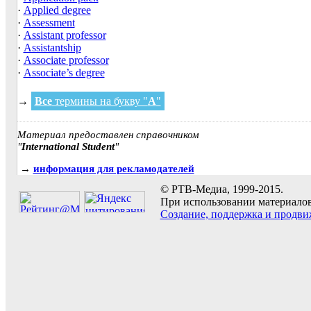
·
Applied degree
·
Assessment
·
Assistant professor
·
Assistantship
·
Associate professor
·
Associate’s degree
→
Все
термины на букву "
A
"
Материал предоставлен справочником
"
International Student
"
→
информация для рекламодателей
© РТВ-Медиа, 1999-2015.
При использовании материалов 
Создание, поддержка и продви