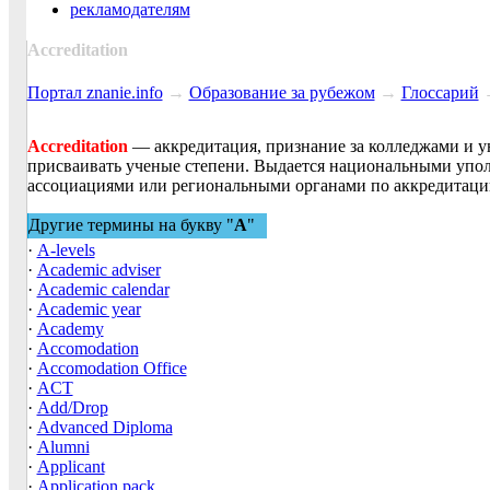
рекламодателям
Accreditation
Портал znanie.info
→
Образование за рубежом
→
Глоссарий
Accreditation
— аккредитация, признание за колледжами и у
присваивать ученые степени. Выдается национальными уп
ассоциациями или региональными органами по аккредитаци
Другие термины на букву "
A
"
·
A-levels
·
Academic adviser
·
Academic calendar
·
Academic year
·
Academy
·
Accomodation
·
Accomodation Office
·
ACT
·
Add/Drop
·
Advanced Diploma
·
Alumni
·
Applicant
·
Application pack