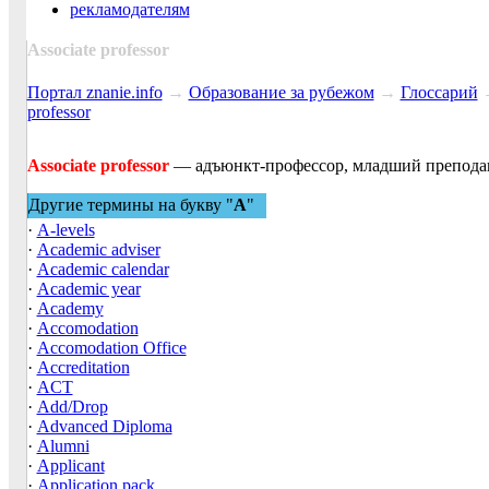
рекламодателям
Associate professor
Портал znanie.info
→
Образование за рубежом
→
Глоссарий
professor
Associate professor
— адъюнкт-профессор, младший преподава
Другие термины на букву "
A
"
·
A-levels
·
Academic adviser
·
Academic calendar
·
Academic year
·
Academy
·
Accomodation
·
Accomodation Office
·
Accreditation
·
ACT
·
Add/Drop
·
Advanced Diploma
·
Alumni
·
Applicant
·
Application pack