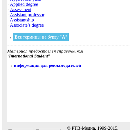
·
Applied degree
·
Assessment
·
Assistant professor
·
Assistantship
·
Associate’s degree
→
Все
термины на букву "
A
"
Материал предоставлен справочником
"
International Student
"
→
информация для рекламодателей
© РТВ-Медиа, 1999-2015.