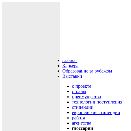
главная
Карьера
Образование за рубежом
Выставки
о проекте
cтраны
преимущества
технологии поступления
cтипендии
европейские стипендии
работа
агентства
глоссарий