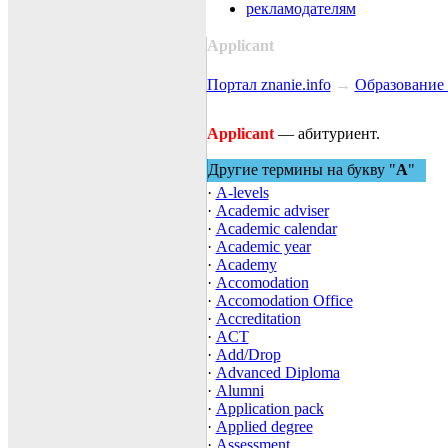
рекламодателям
Applicant
Портал znanie.info
→
Образование 
Applicant
— абитуриент.
Другие термины на букву "
A
"
·
A-levels
·
Academic adviser
·
Academic calendar
·
Academic year
·
Academy
·
Accomodation
·
Accomodation Office
·
Accreditation
·
ACT
·
Add/Drop
·
Advanced Diploma
·
Alumni
·
Application pack
·
Applied degree
·
Assessment