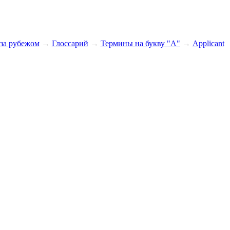
за рубежом
→
Глоссарий
→
Термины на букву "A"
→
Applicant