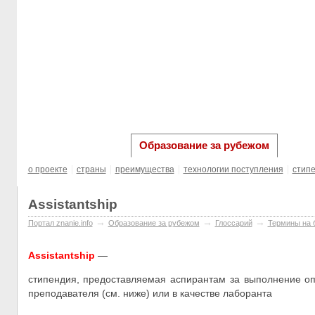
главная
Карьера
Выста
Образование за рубежом
о проекте
cтраны
преимущества
технологии поступления
cтип
Assistantship
→
→
→
Портал znanie.info
Образование за рубежом
Глоссарий
Термины на б
Assistantship
—
стипендия, предоставляемая аспирантам за выполнение о
преподавателя (см. ниже) или в качестве лаборанта