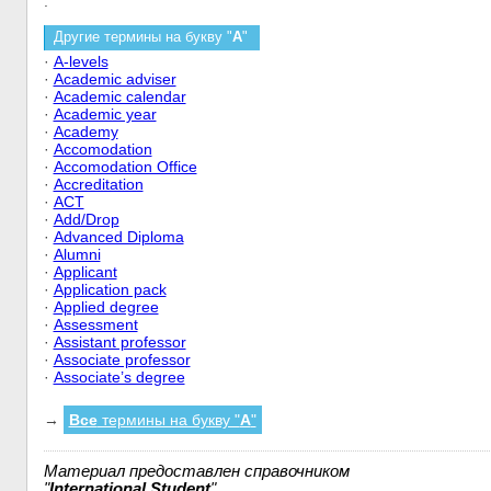
.
Другие термины на букву "
A
"
·
A-levels
·
Academic adviser
·
Academic calendar
·
Academic year
·
Academy
·
Accomodation
·
Accomodation Office
·
Accreditation
·
ACT
·
Add/Drop
·
Advanced Diploma
·
Alumni
·
Applicant
·
Application pack
·
Applied degree
·
Assessment
·
Assistant professor
·
Associate professor
·
Associate’s degree
→
Все
термины на букву "
A
"
Материал предоставлен справочником
"
International Student
"