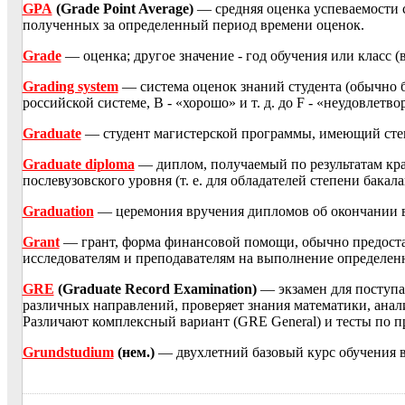
GPA
(Grade Point Average)
— средняя оценка успеваемости с
полученных за определенный период времени оценок.
Grade
— оценка; другое значение - год обучения или класс 
Grading system
— система оценок знаний студента (обычно б
российской системе, B - «хорошо» и т. д. до F - «неудовлетво
Graduate
— студент магистерской программы, имеющий сте
Graduate diploma
— диплом, получаемый по результатам кр
послевузовского уровня (т. е. для обладателей степени бакала
Graduation
— церемония вручения дипломов об окончании в
Grant
— грант, форма финансовой помощи, обычно предост
исследователям и преподавателям на выполнение определенн
GRE
(Graduate Record Examination)
— экзамен для поступ
различных направлений, проверяет знания математики, анал
Различают комплексный вариант (GRE General) и тесты по пр
Grundstudium
(нем.)
— двухлетний базовый курс обучения в