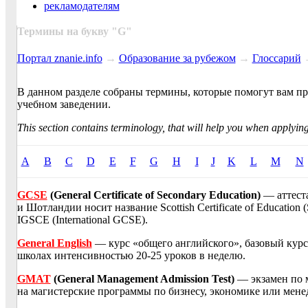
рекламодателям
Термины на букву "
G
"
Портал znanie.info
→
Образование за рубежом
→
Глоссарий
В данном разделе собраны термины, которые помогут вам п
учебном заведении.
This section contains terminology, that will help you when applying
A
B
C
D
E
F
G
H
I
J
K
L
M
N
GCSE
(General Certificate of Secondary Education)
— аттеста
и Шотландии носит название Scottish Certificate of Educatio
IGSCE (International GCSE).
General English
— курс «общего английского», базовый курс
школах интенсивностью 20-25 уроков в неделю.
GMAT
(General Management Admission Test)
— экзамен по 
на магистерские программы по бизнесу, экономике или мене