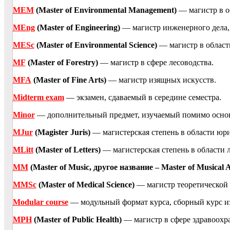
MEM
(Master of Environmental Management)
— магистр в о
MEng
(Master of Engineering)
— магистр инженерного дела,
MESc
(Master of Environmental Science)
— магистр в област
MF
(Master of Forestry)
— магистр в сфере лесоводства.
MFA
(Master of Fine Arts)
— магистр изящных искусств.
Midterm exam
— экзамен, сдаваемый в середине семестра.
Minor
— дополнительный предмет, изучаемый помимо основн
MJur
(Magister Juris)
— магистерская степень в области юр
MLitt
(Master of Letters)
— магистерская степень в области 
MM
(Master of Music, другое название – Master of Musical
MMSc
(Master of Medical Science)
— магистр теоретической
Modular course
— модульный формат курса, сборный курс и
MPH
(Master of Public Health)
— магистр в сфере здравоохр