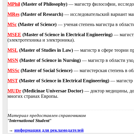
MPhil
(Master of Philosophy)
— магистр философии, исследов
MRes
(Master of Research)
— исследовательский вариант маг
MSc
(Master of Science)
— ученая степень магистра в области
MSEE
(Master of Science in Electrical Engineering)
— магистр
(электротехника и электроника).
MSL
(Master of Studies in Law)
— магистр в сфере теории пр
MSN
(Master of Science in Nursing)
— магистр в области уход
MSSc
(Master of Social Science)
— магистерская степень в об
MST
(Master of Science in Electrical Engineering)
— магистр 
MUDr
(Medicinae Universae Doctor)
— доктор медицины, док
многих странах Европы.
Материал предоставлен справочником
"
International Student
"
→
информация для рекламодателей