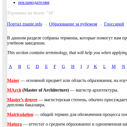
рекламодателям
Термины на букву "
M
"
Портал znanie.info
→
Образование за рубежом
→
Глоссарий
В данном разделе собраны термины, которые помогут вам п
учебном заведении.
This section contains terminology, that will help you when applying
A
B
C
D
E
F
G
H
I
J
K
L
M
N
Major
— основной предмет или область образования, на изуч
MArch
(Master of Architecture)
— магистр архитектуры.
Master’s degree
— магистерская степень, обычно присуждаетс
диплома бакалавра.
Matriculation
— общий термин для обозначения процесса пос
Matura
— аттестат о среднем образовании и одноименная ш