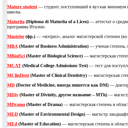
Mature student
— студент, поступивший в вуз как минимум в 
школы.
Maturita
(Diploma di Maturitа of a Liceo)
— аттестат о средн
программа Италии.
Maоtrise
(фр.)
— «мэтриз», аналог магистерской степени (во
MBA
(Master of Business Administration)
— ученая степень, 
MBiolSci
(Master of Biological Science)
— магистерская степен
MCAT
(Medical College Admissions Test)
— тест для поступ
MClinDent
(Master of Clinical Dentistry)
— магистерская степ
MD
(Doctor of Medicine, иногда пишется как DM)
— доктор
MDiv
(Master of Divinity, другое название – MTh)
— магистр
MDrama
(Master of Drama)
— магистерская степень в област
MED
(Master of Environmental Design)
— магистр ландшафт
MEd
(Master of Education)
— магистерская степень в област