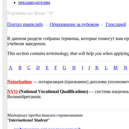
рекламодателям
Термины на букву "
N
"
Портал znanie.info
→
Образование за рубежом
→
Глоссарий
В данном разделе собраны термины, которые помогут вам п
учебном заведении.
This section contains terminology, that will help you when applying
A
B
C
D
E
F
G
H
I
J
K
L
M
N
Notarization
— нотаризация (признание) диплома уполномо
NVQ
(National Vocational Qualifications)
— система национа
Великобритании.
Материал предоставлен справочником
"
International Student
"