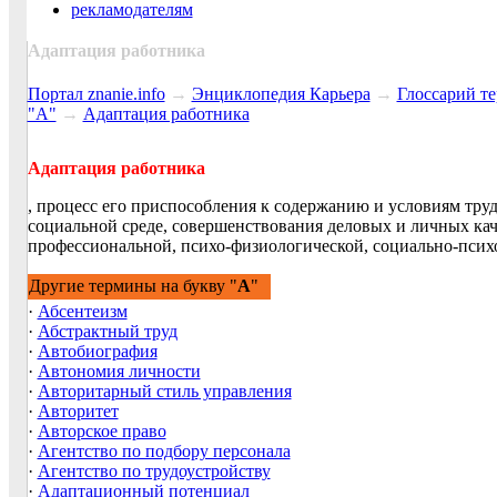
рекламодателям
Адаптация работника
Портал znanie.info
→
Энциклопедия Карьера
→
Глосcарий т
"А"
→
Адаптация работника
Адаптация работника
, процесс его приспособления к содержанию и условиям тру
социальной среде, совершенствования деловых и личных кач
профессиональной, психо-физиологической, социально-псих
Другие термины на букву "
А
"
·
Абсентеизм
·
Абстрактный труд
·
Автобиография
·
Автономия личности
·
Авторитарный стиль управления
·
Авторитет
·
Авторское право
·
Агентство по подбору персонала
·
Агентство по трудоустройству
·
Адаптационный потенциал