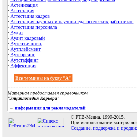
·
Астенизация
·
Аттестация
·
Аттестация кадров
·
Аттестация научных и научно-педагогических работников
·
Аттестация персонала
·
Аудит
·
Аудит кадровый
·
Аутентичность
·
Аутплейсмент
·
Аутсорсинг
·
Аутстаффинг
·
Аффектация
→
Все
термины на букву "
А
"
Материал предоставлен справочником
"
Энциклопедия Карьера
"
→
информация для рекламодателей
© РТВ-Медиа, 1999-2015.
При использовании материалов 
Создание, поддержка и продви