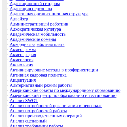
·
Адаптационный синдром
·
Адаптация персонала
·
Адаптивная организационная структура
·
Адвайзер
·
Административный работник
·
Адхократическая культура
·
Академическая мобильность
·
Академические обмены
·
Аккордная заработная плата
·
Акмеограмма
·
Акмеография
·
Акмеология
·
Аксиология
·
Активизирующие методы в профориентации
·
Активная кадровая политика
·
Акцентуация
·
Альтернативный режим работы
·
Американские советы по международному образованию
·
Американский центр по образованию и тестированию
·
Анализ SWOT
·
Анализ потребностей организации в персонале
·
Анализ потребностей работы
·
Анализ производственных операций
·
Анализ сценарный
·
Анализ требований работы