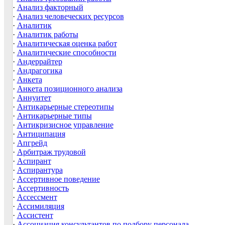
·
Анализ факторный
·
Анализ человеческих ресурсов
·
Аналитик
·
Аналитик работы
·
Аналитическая оценка работ
·
Аналитические способности
·
Андеррайтер
·
Андрагогика
·
Анкета
·
Анкета позиционного анализа
·
Аннуитет
·
Антикарьерные стереотипы
·
Антикарьерные типы
·
Антикризисное управление
·
Антиципация
·
Апгрейд
·
Арбитраж трудовой
·
Аспирант
·
Аспирантура
·
Ассертивное поведение
·
Ассертивность
·
Ассессмент
·
Ассимиляция
·
Ассистент
·
Ассоциация консультантов по подбору персонала