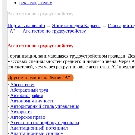
рекламодателям
Агентство по трудоустройству
Портал znanie.info
→
Энциклопедия Карьера
→
Глосcарий т
"А"
→
Агентство по трудоустройству
Агентство по трудоустройству
, организация, занимающаяся трудоустройством граждан. Дея
массовых специальностей среднего и низшего звена. Через А
соискателей, чем через рекрутинговые агентства. АТ предлаг
Другие термины на букву "
А
"
·
Абсентеизм
·
Абстрактный труд
·
Автобиография
·
Автономия личности
·
Авторитарный стиль управления
·
Авторитет
·
Авторское право
·
Агентство по подбору персонала
·
Адаптационный потенциал
·
Адаптационный синдром