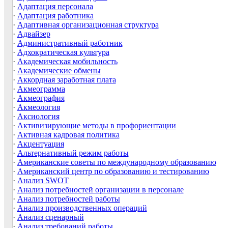
·
Адаптация персонала
·
Адаптация работника
·
Адаптивная организационная структура
·
Адвайзер
·
Административный работник
·
Адхократическая культура
·
Академическая мобильность
·
Академические обмены
·
Аккордная заработная плата
·
Акмеограмма
·
Акмеография
·
Акмеология
·
Аксиология
·
Активизирующие методы в профориентации
·
Активная кадровая политика
·
Акцентуация
·
Альтернативный режим работы
·
Американские советы по международному образованию
·
Американский центр по образованию и тестированию
·
Анализ SWOT
·
Анализ потребностей организации в персонале
·
Анализ потребностей работы
·
Анализ производственных операций
·
Анализ сценарный
·
Анализ требований работы