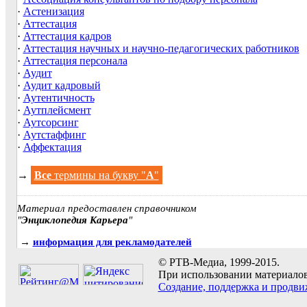
·
Астенизация
·
Аттестация
·
Аттестация кадров
·
Аттестация научных и научно-педагогических работников
·
Аттестация персонала
·
Аудит
·
Аудит кадровый
·
Аутентичность
·
Аутплейсмент
·
Аутсорсинг
·
Аутстаффинг
·
Аффектация
→
Все
термины на букву "
А
"
Материал предоставлен справочником
"
Энциклопедия Карьера
"
→
информация для рекламодателей
© РТВ-Медиа, 1999-2015.
При использовании материалов 
Создание, поддержка и продви