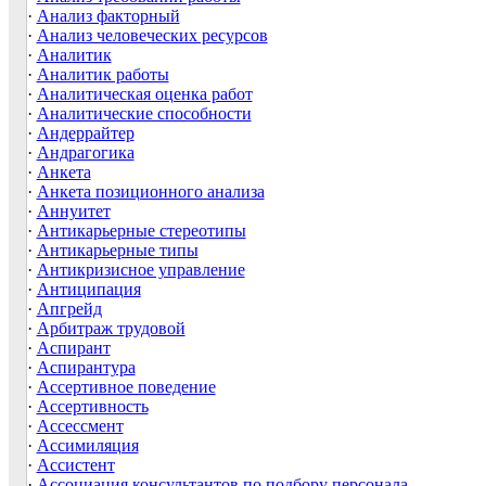
·
Анализ факторный
·
Анализ человеческих ресурсов
·
Аналитик
·
Аналитик работы
·
Аналитическая оценка работ
·
Аналитические способности
·
Андеррайтер
·
Андрагогика
·
Анкета
·
Анкета позиционного анализа
·
Аннуитет
·
Антикарьерные стереотипы
·
Антикарьерные типы
·
Антикризисное управление
·
Антиципация
·
Апгрейд
·
Арбитраж трудовой
·
Аспирант
·
Аспирантура
·
Ассертивное поведение
·
Ассертивность
·
Ассессмент
·
Ассимиляция
·
Ассистент
·
Ассоциация консультантов по подбору персонала