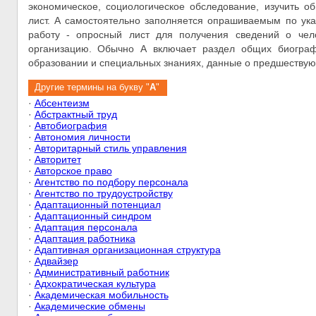
экономическое, социологическое обследование, изучить о
лист. А самостоятельно заполняется опрашиваемым по ук
работу - опросный лист для получения сведений о чел
организацию. Обычно А включает раздел общих биограф
образовании и специальных знаниях, данные о предшеству
Другие термины на букву "
А
"
·
Абсентеизм
·
Абстрактный труд
·
Автобиография
·
Автономия личности
·
Авторитарный стиль управления
·
Авторитет
·
Авторское право
·
Агентство по подбору персонала
·
Агентство по трудоустройству
·
Адаптационный потенциал
·
Адаптационный синдром
·
Адаптация персонала
·
Адаптация работника
·
Адаптивная организационная структура
·
Адвайзер
·
Административный работник
·
Адхократическая культура
·
Академическая мобильность
·
Академические обмены