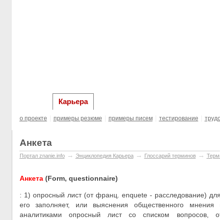
главная
Образование за рубежом
Выста
Карьера
о проекте
примеры резюме
примеры писем
тестирование
труд
Анкета
→
→
→
Портал znanie.info
Энциклопедия Карьера
Глосcарий терминов
Терм
Анкета
(Form, questionnaire)
: 1) опросный лист (от франц. еnquete - расследование) дл
его заполняет, или выяснения общественного мнения 
аналитиками опросный лист со списком вопросов, о