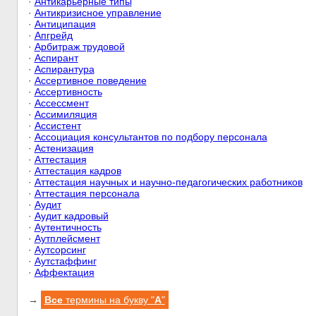
·
Антикарьерные типы
·
Антикризисное управление
·
Антиципация
·
Апгрейд
·
Арбитраж трудовой
·
Аспирант
·
Аспирантура
·
Ассертивное поведение
·
Ассертивность
·
Ассессмент
·
Ассимиляция
·
Ассистент
·
Ассоциация консультантов по подбору персонала
·
Астенизация
·
Аттестация
·
Аттестация кадров
·
Аттестация научных и научно-педагогических работников
·
Аттестация персонала
·
Аудит
·
Аудит кадровый
·
Аутентичность
·
Аутплейсмент
·
Аутсорсинг
·
Аутстаффинг
·
Аффектация
→
Все
термины на букву "
А
"