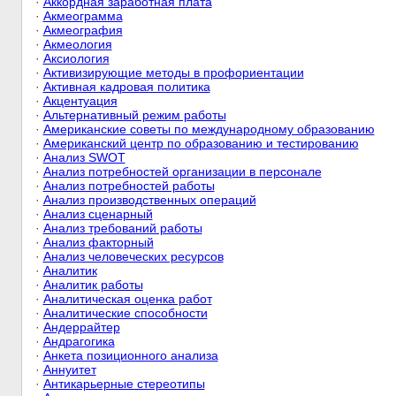
·
Аккордная заработная плата
·
Акмеограмма
·
Акмеография
·
Акмеология
·
Аксиология
·
Активизирующие методы в профориентации
·
Активная кадровая политика
·
Акцентуация
·
Альтернативный режим работы
·
Американские советы по международному образованию
·
Американский центр по образованию и тестированию
·
Анализ SWOT
·
Анализ потребностей организации в персонале
·
Анализ потребностей работы
·
Анализ производственных операций
·
Анализ сценарный
·
Анализ требований работы
·
Анализ факторный
·
Анализ человеческих ресурсов
·
Аналитик
·
Аналитик работы
·
Аналитическая оценка работ
·
Аналитические способности
·
Андеррайтер
·
Андрагогика
·
Анкета позиционного анализа
·
Аннуитет
·
Антикарьерные стереотипы