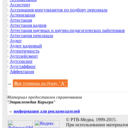
·
Ассистент
·
Ассоциация консультантов по подбору персонала
·
Астенизация
·
Аттестация
·
Аттестация кадров
·
Аттестация научных и научно-педагогических работников
·
Аттестация персонала
·
Аудит
·
Аудит кадровый
·
Аутентичность
·
Аутплейсмент
·
Аутсорсинг
·
Аутстаффинг
·
Аффектация
→
Все
термины на букву "
А
"
Материал предоставлен справочником
"
Энциклопедия Карьера
"
→
информация для рекламодателей
© РТВ-Медиа, 1999-2015.
При использовании материалов 