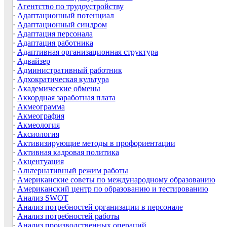
·
Агентство по трудоустройству
·
Адаптационный потенциал
·
Адаптационный синдром
·
Адаптация персонала
·
Адаптация работника
·
Адаптивная организационная структура
·
Адвайзер
·
Административный работник
·
Адхократическая культура
·
Академические обмены
·
Аккордная заработная плата
·
Акмеограмма
·
Акмеография
·
Акмеология
·
Аксиология
·
Активизирующие методы в профориентации
·
Активная кадровая политика
·
Акцентуация
·
Альтернативный режим работы
·
Американские советы по международному образованию
·
Американский центр по образованию и тестированию
·
Анализ SWOT
·
Анализ потребностей организации в персонале
·
Анализ потребностей работы
·
Анализ производственных операций