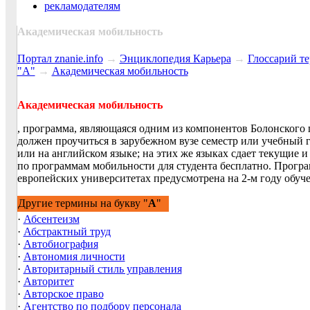
рекламодателям
Академическая мобильность
Портал znanie.info
→
Энциклопедия Карьера
→
Глосcарий т
"А"
→
Академическая мобильность
Академическая мобильность
, программа, являющаяся одним из компонентов Болонского 
должен проучиться в зарубежном вузе семестр или учебный 
или на английском языке; на этих же языках сдает текущие 
по программам мобильности для студента бесплатно. Програ
европейских университетах предусмотрена на 2-м году обуче
Другие термины на букву "
А
"
·
Абсентеизм
·
Абстрактный труд
·
Автобиография
·
Автономия личности
·
Авторитарный стиль управления
·
Авторитет
·
Авторское право
·
Агентство по подбору персонала