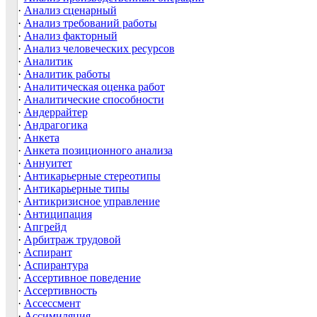
·
Анализ сценарный
·
Анализ требований работы
·
Анализ факторный
·
Анализ человеческих ресурсов
·
Аналитик
·
Аналитик работы
·
Аналитическая оценка работ
·
Аналитические способности
·
Андеррайтер
·
Андрагогика
·
Анкета
·
Анкета позиционного анализа
·
Аннуитет
·
Антикарьерные стереотипы
·
Антикарьерные типы
·
Антикризисное управление
·
Антиципация
·
Апгрейд
·
Арбитраж трудовой
·
Аспирант
·
Аспирантура
·
Ассертивное поведение
·
Ассертивность
·
Ассессмент
·
Ассимиляция