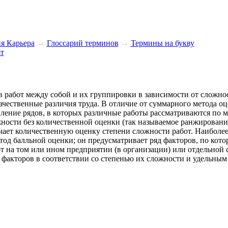
я Карьера
→
Глосcарий терминов
→
Термины на букву
т
в работ между собой и их группировки в зависимости от сложно
чественные различия труда. В отличие от суммарного метода о
ление рядов, в которых различные работы рассматриваются по м
жности без количественной оценки (так называемое ранжировани
чает количественную оценку степени сложности работ. Наиболе
од балльной оценки; он предусматривает ряд факторов, по кот
т на том или ином предприятии (в организации) или отдельной
 факторов в соответствии со степенью их сложности и удельным