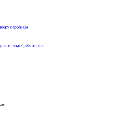
дбору персонала
дагогических работников
ком