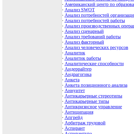
·
Американский центр по образов
·
Анализ SWOT
·
Анализ потребностей организаци
·
Анализ потребностей работы
·
Анализ производственных опера
·
Анализ сценарный
·
Анализ требований работы
·
Анализ факторный
·
Анализ человеческих ресурсов
·
Аналитик
·
Аналитик работы
·
Аналитические способности
·
Андеррайтер
·
Андрагогика
·
Анкета
·
Анкета позиционного анализа
·
Аннуитет
·
Антикарьерные стереотипы
·
Антикарьерные типы
·
Антикризисное управление
·
Антиципация
·
Апгрейд
·
Арбитраж трудовой
·
Аспирант
·
Аспирантура