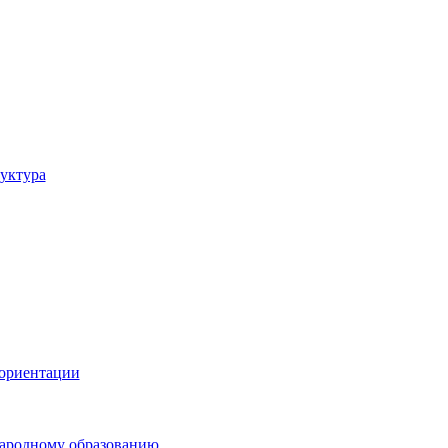
уктура
ориентации
ародному образованию