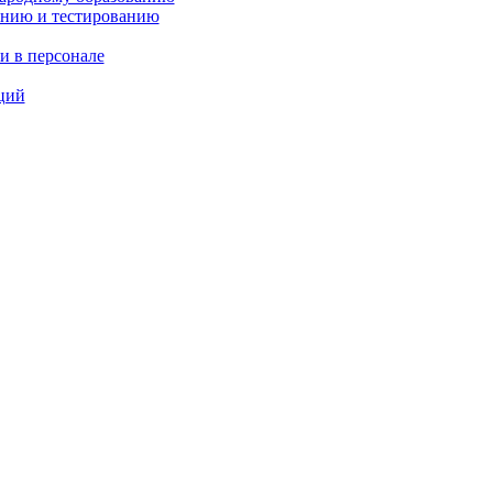
анию и тестированию
и в персонале
ций