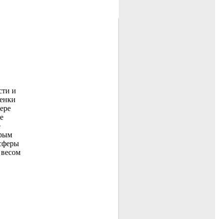
сти и
ценки
ере
е
е
орым
 сферы
 весом