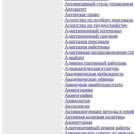
·
Авторитарный стиль управления
·
Авторитет
·
Авторское право
·
Агентство по подбору персонала
·
Агентство по трудоустройству
·
Адаптационный потенциал
·
Адаптационный синдром
·
Адаптация персонала
·
Адаптация работника
·
Адаптивная организационная стр
·
Адвайзер
·
Административный работник
·
Адхократическая культура
·
Академическая мобильность
·
Академические обмены
·
Аккордная заработная плата
·
Акмеограмма
·
Акмеография
·
Акмеология
·
Аксиология
·
Активизирующие методы в проф
·
Активная кадровая политика
·
Акцентуация
·
Альтернативный режим работы
·
Американские советы по междун