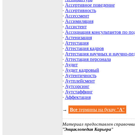
·
Ассертивное поведение
·
Ассертивность
·
Ассессмент
·
Ассимиляция
·
Ассистент
·
Ассоциация консультантов по по
·
Астенизация
·
Аттестация
·
Аттестация кадров
·
Аттестация научных и научно-пе
·
Аттестация персонала
·
Аудит
·
Аудит кадровый
·
Аутентичность
·
Аутплейсмент
·
Аутсорсинг
·
Аутстаффинг
·
Аффектация
→
Все
термины на букву "
А
"
Материал предоставлен справочни
"
Энциклопедия Карьера
"