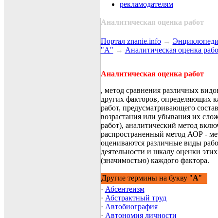
рекламодателям
Аналитическая оценка работ
Портал znanie.info
→
Энциклопеди
"А"
→
Аналитическая оценка рабо
Аналитическая оценка работ
, метод сравнения различных видо
других факторов, определяющих ка
работ, предусматривающего состав
возрастания или убывания их сло
работ), аналитический метод вклю
распространенный метод АОР - мет
оцениваются различные виды рабо
деятельности и шкалу оценки этих
(значимостью) каждого фактора.
Другие термины на букву "
А
"
·
Абсентеизм
·
Абстрактный труд
·
Автобиография
·
Автономия личности