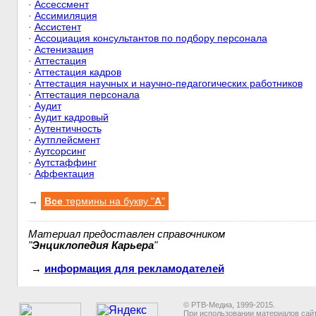
·
Ассессмент
·
Ассимиляция
·
Ассистент
·
Ассоциация консультантов по подбору персонала
·
Астенизация
·
Аттестация
·
Аттестация кадров
·
Аттестация научных и научно-педагогических работников
·
Аттестация персонала
·
Аудит
·
Аудит кадровый
·
Аутентичность
·
Аутплейсмент
·
Аутсорсинг
·
Аутстаффинг
·
Аффектация
→
Все
термины на букву "
А
"
Материал предоставлен справочником
"
Энциклопедия Карьера
"
→
информация для рекламодателей
© РТВ-Медиа, 1999-2015.
При использовании материалов сайт