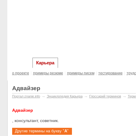
главная
Образование за рубежом
Выста
Карьера
о проекте
примеры резюме
примеры писем
тестирование
труд
Адвайзер
→
→
→
Портал znanie.info
Энциклопедия Карьера
Глосcарий терминов
Терм
Адвайзер
, консультант, советник.
Другие термины на букву "
А
"