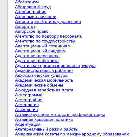
·
Абсентеизм
·
Абстрактный труд
·
Автобиография
·
Автономия личности
·
Авторитарный стиль управления
·
Авторитет
·
Авторское право
·
Агентство по подбору персонала
·
Агентство по трудоустройству
·
Адаптационный потенциал
·
Адаптационный синдром
·
Адаптация персонала
·
Адаптация работника
·
Адаптивная организационная структура
·
Административный работник
·
Адхократическая культура
·
Академическая мобильность
·
Академические обмены
·
Аккордная заработная плата
·
Акмеограмма
·
Акмеография
·
Акмеология
·
Аксиология
·
Активизирующие методы в профориентации
·
Активная кадровая политика
·
Акцентуация
·
Альтернативный режим работы
·
Американские советы по международному образованию