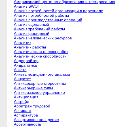
·
Американский центр по образованию и тестированию
·
Анализ SWOT
·
Анализ потребностей организации в персонале
·
Анализ потребностей работы
·
Анализ производственных операций
·
Анализ сценарный
·
Анализ требований работы
·
Анализ факторный
·
Анализ человеческих ресурсов
·
Аналитик
·
Аналитик работы
·
Аналитическая оценка работ
·
Аналитические способности
·
Андеррайтер
·
Андрагогика
·
Анкета
·
Анкета позиционного анализа
·
Аннуитет
·
Антикарьерные стереотипы
·
Антикарьерные типы
·
Антикризисное управление
·
Антиципация
·
Апгрейд
·
Арбитраж трудовой
·
Аспирант
·
Аспирантура
·
Ассертивное поведение
·
Ассертивность