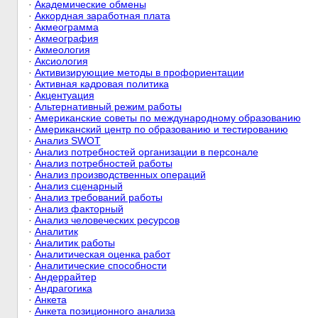
·
Академические обмены
·
Аккордная заработная плата
·
Акмеограмма
·
Акмеография
·
Акмеология
·
Аксиология
·
Активизирующие методы в профориентации
·
Активная кадровая политика
·
Акцентуация
·
Альтернативный режим работы
·
Американские советы по международному образованию
·
Американский центр по образованию и тестированию
·
Анализ SWOT
·
Анализ потребностей организации в персонале
·
Анализ потребностей работы
·
Анализ производственных операций
·
Анализ сценарный
·
Анализ требований работы
·
Анализ факторный
·
Анализ человеческих ресурсов
·
Аналитик
·
Аналитик работы
·
Аналитическая оценка работ
·
Аналитические способности
·
Андеррайтер
·
Андрагогика
·
Анкета
·
Анкета позиционного анализа