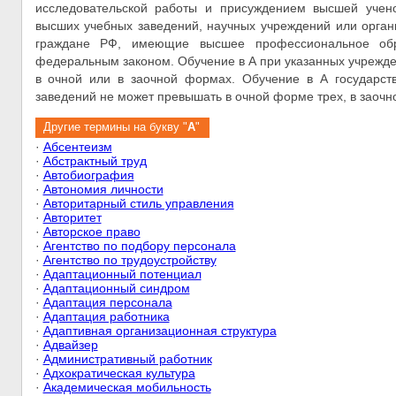
исследовательской работы и присуждением высшей учено
высших учебных заведений, научных учреждений или орган
граждане РФ, имеющие высшее профессиональное обр
федеральным законом. Обучение в А при указанных учрежде
в очной или в заочной формах. Обучение в А государс
заведений не может превышать в очной форме трех, в заочн
Другие термины на букву "
А
"
·
Абсентеизм
·
Абстрактный труд
·
Автобиография
·
Автономия личности
·
Авторитарный стиль управления
·
Авторитет
·
Авторское право
·
Агентство по подбору персонала
·
Агентство по трудоустройству
·
Адаптационный потенциал
·
Адаптационный синдром
·
Адаптация персонала
·
Адаптация работника
·
Адаптивная организационная структура
·
Адвайзер
·
Административный работник
·
Адхократическая культура
·
Академическая мобильность