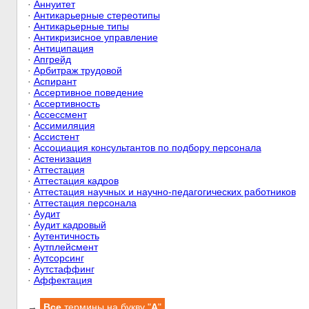
·
Аннуитет
·
Антикарьерные стереотипы
·
Антикарьерные типы
·
Антикризисное управление
·
Антиципация
·
Апгрейд
·
Арбитраж трудовой
·
Аспирант
·
Ассертивное поведение
·
Ассертивность
·
Ассессмент
·
Ассимиляция
·
Ассистент
·
Ассоциация консультантов по подбору персонала
·
Астенизация
·
Аттестация
·
Аттестация кадров
·
Аттестация научных и научно-педагогических работников
·
Аттестация персонала
·
Аудит
·
Аудит кадровый
·
Аутентичность
·
Аутплейсмент
·
Аутсорсинг
·
Аутстаффинг
·
Аффектация
→
Все
термины на букву "
А
"