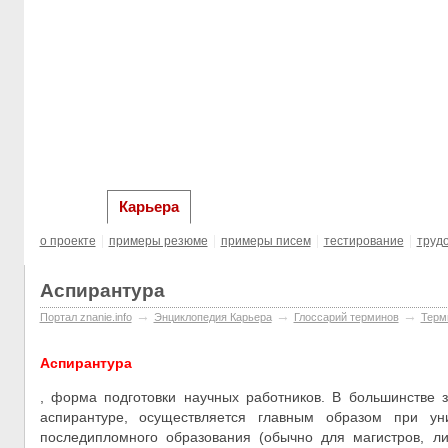
главная
Образование за рубежом
Выста
Карьера
о проекте
примеры резюме
примеры писем
тестирование
труд
Аспирантура
→
→
→
Портал znanie.info
Энциклопедия Карьера
Глосcарий терминов
Терм
Аспирантура
, форма подготовки научных работников. В большинстве з
аспирантуре, осуществляется главным образом при уни
последипломного образования (обычно для магистров, ли