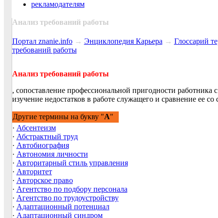
рекламодателям
Анализ требований работы
Портал znanie.info
→
Энциклопедия Карьера
→
Глосcарий т
требований работы
Анализ требований работы
, сопоставление профессиональной пригодности работника с
изучение недостатков в работе служащего и сравнение ее со 
Другие термины на букву "
А
"
·
Абсентеизм
·
Абстрактный труд
·
Автобиография
·
Автономия личности
·
Авторитарный стиль управления
·
Авторитет
·
Авторское право
·
Агентство по подбору персонала
·
Агентство по трудоустройству
·
Адаптационный потенциал
·
Адаптационный синдром