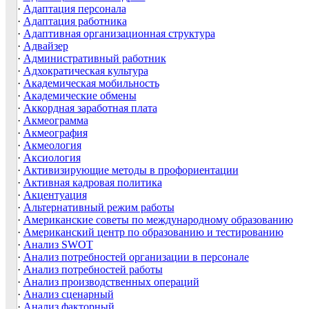
·
Адаптация персонала
·
Адаптация работника
·
Адаптивная организационная структура
·
Адвайзер
·
Административный работник
·
Адхократическая культура
·
Академическая мобильность
·
Академические обмены
·
Аккордная заработная плата
·
Акмеограмма
·
Акмеография
·
Акмеология
·
Аксиология
·
Активизирующие методы в профориентации
·
Активная кадровая политика
·
Акцентуация
·
Альтернативный режим работы
·
Американские советы по международному образованию
·
Американский центр по образованию и тестированию
·
Анализ SWOT
·
Анализ потребностей организации в персонале
·
Анализ потребностей работы
·
Анализ производственных операций
·
Анализ сценарный
·
Анализ факторный