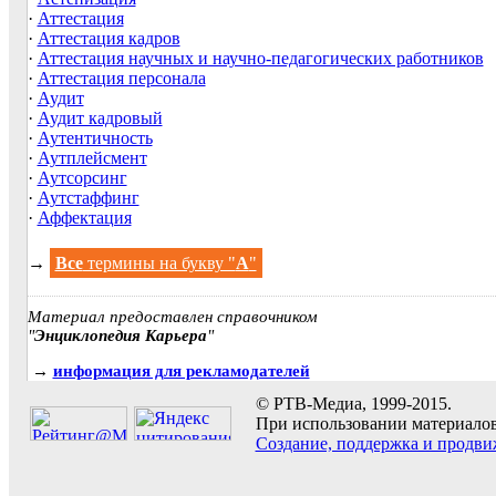
·
Аттестация
·
Аттестация кадров
·
Аттестация научных и научно-педагогических работников
·
Аттестация персонала
·
Аудит
·
Аудит кадровый
·
Аутентичность
·
Аутплейсмент
·
Аутсорсинг
·
Аутстаффинг
·
Аффектация
→
Все
термины на букву "
А
"
Материал предоставлен справочником
"
Энциклопедия Карьера
"
→
информация для рекламодателей
© РТВ-Медиа, 1999-2015.
При использовании материалов 
Создание, поддержка и продви