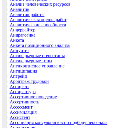
·
Анализ человеческих ресурсов
·
Аналитик
·
Аналитик работы
·
Аналитическая оценка работ
·
Аналитические способности
·
Андеррайтер
·
Андрагогика
·
Анкета
·
Анкета позиционного анализа
·
Аннуитет
·
Антикарьерные стереотипы
·
Антикарьерные типы
·
Антикризисное управление
·
Антиципация
·
Апгрейд
·
Арбитраж трудовой
·
Аспирант
·
Аспирантура
·
Ассертивное поведение
·
Ассертивность
·
Ассессмент
·
Ассимиляция
·
Ассистент
·
Ассоциация консультантов по подбору персонала
·
Астенизация