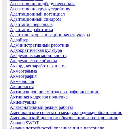
·
Агентство по подбору персонала
·
Агентство по трудоустройству
·
Адаптационный потенциал
·
Адаптационный синдром
·
Адаптация персонала
·
Адаптация работника
·
Адаптивная организационная структура
·
Адвайзер
·
Административный работник
·
Адхократическая культура
·
Академическая мобильность
·
Академические обмены
·
Аккордная заработная плата
·
Акмеограмма
·
Акмеография
·
Акмеология
·
Аксиология
·
Активизирующие методы в профориентации
·
Активная кадровая политика
·
Акцентуация
·
Альтернативный режим работы
·
Американские советы по международному образованию
·
Американский центр по образованию и тестированию
·
Анализ SWOT
·
Анализ потребностей организации в персонале