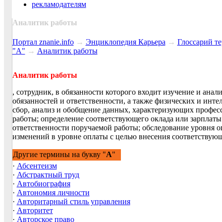
рекламодателям
Аналитик работы
Портал znanie.info
→
Энциклопедия Карьера
→
Глосcарий т
"А"
→
Аналитик работы
Аналитик работы
, сотрудник, в обязанности которого входит изучение и анал
обязанностей и ответственности, а также физических и инте
сбор, анализ и обобщение данных, характеризующих профес
работы; определение соответствующего оклада или зарплаты
ответственности поручаемой работы; обследование уровня о
изменений в уровне оплаты с целью внесения соответствую
Другие термины на букву "
А
"
·
Абсентеизм
·
Абстрактный труд
·
Автобиография
·
Автономия личности
·
Авторитарный стиль управления
·
Авторитет
·
Авторское право