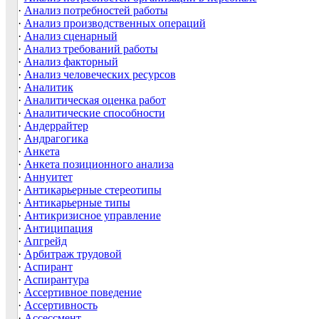
·
Анализ потребностей работы
·
Анализ производственных операций
·
Анализ сценарный
·
Анализ требований работы
·
Анализ факторный
·
Анализ человеческих ресурсов
·
Аналитик
·
Аналитическая оценка работ
·
Аналитические способности
·
Андеррайтер
·
Андрагогика
·
Анкета
·
Анкета позиционного анализа
·
Аннуитет
·
Антикарьерные стереотипы
·
Антикарьерные типы
·
Антикризисное управление
·
Антиципация
·
Апгрейд
·
Арбитраж трудовой
·
Аспирант
·
Аспирантура
·
Ассертивное поведение
·
Ассертивность
·
Ассессмент