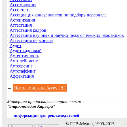
·
Ассимиляция
·
Ассистент
·
Ассоциация консультантов по подбору персонала
·
Астенизация
·
Аттестация
·
Аттестация кадров
·
Аттестация научных и научно-педагогических работников
·
Аттестация персонала
·
Аудит
·
Аудит кадровый
·
Аутентичность
·
Аутплейсмент
·
Аутсорсинг
·
Аутстаффинг
·
Аффектация
→
Все
термины на букву "
А
"
Материал предоставлен справочником
"
Энциклопедия Карьера
"
→
информация для рекламодателей
© РТВ-Медиа, 1999-2015.