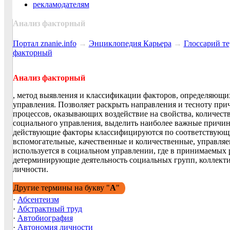
рекламодателям
Анализ факторный
Портал znanie.info
→
Энциклопедия Карьера
→
Глосcарий т
факторный
Анализ факторный
, метод выявления и классификации факторов, определяющих
управления. Позволяет раскрыть направления и тесноту при
процессов, оказывающих воздействие на свойства, количест
социального управления, выделить наиболее важные причин
действующие факторы классифицируются по соответствующи
вспомогательные, качественные и количественные, управля
используется в социальном управлении, где в принимаемых
детерминирующие деятельность социальных групп, коллекти
личности.
Другие термины на букву "
А
"
·
Абсентеизм
·
Абстрактный труд
·
Автобиография
·
Автономия личности