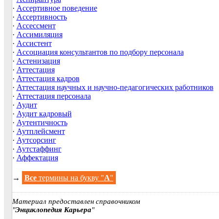
·
Ассертивное поведение
·
Ассертивность
·
Ассессмент
·
Ассимиляция
·
Ассистент
·
Ассоциация консультантов по подбору персонала
·
Астенизация
·
Аттестация
·
Аттестация кадров
·
Аттестация научных и научно-педагогических работников
·
Аттестация персонала
·
Аудит
·
Аудит кадровый
·
Аутентичность
·
Аутплейсмент
·
Аутсорсинг
·
Аутстаффинг
·
Аффектация
→
Все
термины на букву "
А
"
Материал предоставлен справочником
"
Энциклопедия Карьера
"