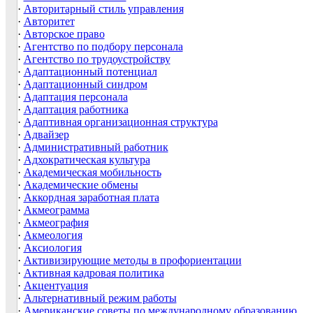
·
Авторитарный стиль управления
·
Авторитет
·
Авторское право
·
Агентство по подбору персонала
·
Агентство по трудоустройству
·
Адаптационный потенциал
·
Адаптационный синдром
·
Адаптация персонала
·
Адаптация работника
·
Адаптивная организационная структура
·
Адвайзер
·
Административный работник
·
Адхократическая культура
·
Академическая мобильность
·
Академические обмены
·
Аккордная заработная плата
·
Акмеограмма
·
Акмеография
·
Акмеология
·
Аксиология
·
Активизирующие методы в профориентации
·
Активная кадровая политика
·
Акцентуация
·
Альтернативный режим работы
·
Американские советы по международному образованию