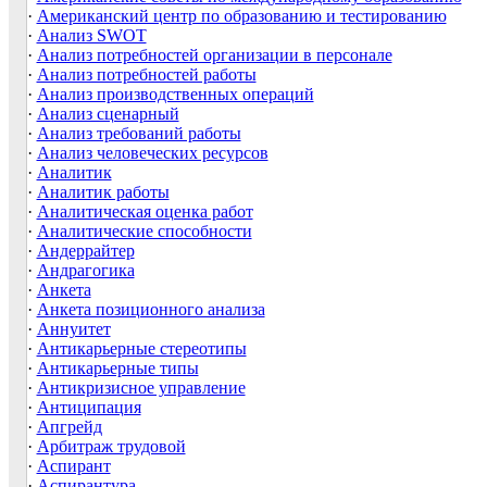
·
Американский центр по образованию и тестированию
·
Анализ SWOT
·
Анализ потребностей организации в персонале
·
Анализ потребностей работы
·
Анализ производственных операций
·
Анализ сценарный
·
Анализ требований работы
·
Анализ человеческих ресурсов
·
Аналитик
·
Аналитик работы
·
Аналитическая оценка работ
·
Аналитические способности
·
Андеррайтер
·
Андрагогика
·
Анкета
·
Анкета позиционного анализа
·
Аннуитет
·
Антикарьерные стереотипы
·
Антикарьерные типы
·
Антикризисное управление
·
Антиципация
·
Апгрейд
·
Арбитраж трудовой
·
Аспирант
·
Аспирантура