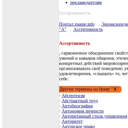
рекламодателям
Ассертивность
Портал znanie.info
→
Энциклопеди
"А"
→
Ассертивность
Ассертивность
, гармоничное объединение свойст
умений и навыков общения, этиче
конкретных действий мировоззрен
организовывать своё поведение; у
удовлетворения, «слышать» то, че
себе.
Другие термины на букву "
А
"
·
Абсентеизм
·
Абстрактный труд
·
Автобиография
·
Автономия личности
·
Авторитарный стиль управления
·
Авторитет
·
Авторское право