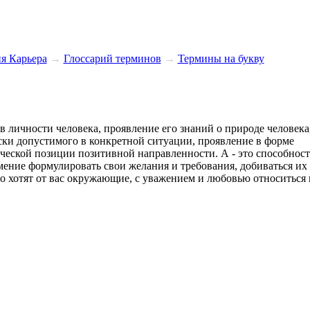
я Карьера
→
Глосcарий терминов
→
Термины на букву
в личности человека, проявление его знаний о природе человека
ски допустимого в конкретной ситуации, проявление в форме
ческой позиции позитивной направленности. А - это способност
мение формулировать свои желания и требования, добиваться их
го хотят от вас окружающие, с уважением и любовью относиться 