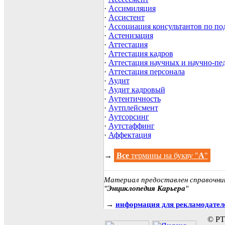
·
Ассимиляция
·
Ассистент
·
Ассоциация консультантов по по
·
Астенизация
·
Аттестация
·
Аттестация кадров
·
Аттестация научных и научно-пе
·
Аттестация персонала
·
Аудит
·
Аудит кадровый
·
Аутентичность
·
Аутплейсмент
·
Аутсорсинг
·
Аутстаффинг
·
Аффектация
→
Все
термины на букву "
А
"
Материал предоставлен справочни
"
Энциклопедия Карьера
"
→
информация для рекламодател
© РТ