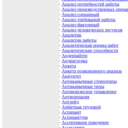
·
Анализ потребностей работы
·
Анализ производственных опера
·
Анализ сценарный
·
Анализ требований работы
·
Анализ факторный
·
Анализ человеческих ресурсов
·
Аналитик
·
Аналитик работы
·
Аналитическая оценка работ
·
Аналитические способности
·
Андеррайтер
·
Андрагогика
·
Анкета
·
Анкета позиционного анализа
·
Аннуитет
·
Антикарьерные стереотипы
·
Антикарьерные типы
·
Антикризисное управление
·
Антиципация
·
Апгрейд
·
Арбитраж трудовой
·
Аспирант
·
Аспирантура
·
Ассертивное поведение
·
Ассессмент