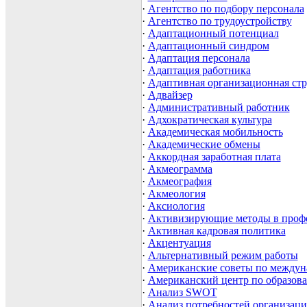
·
Агентство по подбору персонала
·
Агентство по трудоустройству
·
Адаптационный потенциал
·
Адаптационный синдром
·
Адаптация персонала
·
Адаптация работника
·
Адаптивная организационная стр
·
Адвайзер
·
Административный работник
·
Адхократическая культура
·
Академическая мобильность
·
Академические обмены
·
Аккордная заработная плата
·
Акмеограмма
·
Акмеография
·
Акмеология
·
Аксиология
·
Активизирующие методы в проф
·
Активная кадровая политика
·
Акцентуация
·
Альтернативный режим работы
·
Американские советы по междун
·
Американский центр по образов
·
Анализ SWOT
·
Анализ потребностей организаци