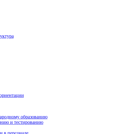
уктура
ориентации
ародному образованию
анию и тестированию
и в персонале