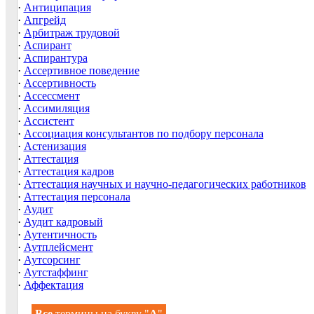
·
Антиципация
·
Апгрейд
·
Арбитраж трудовой
·
Аспирант
·
Аспирантура
·
Ассертивное поведение
·
Ассертивность
·
Ассессмент
·
Ассимиляция
·
Ассистент
·
Ассоциация консультантов по подбору персонала
·
Астенизация
·
Аттестация
·
Аттестация кадров
·
Аттестация научных и научно-педагогических работников
·
Аттестация персонала
·
Аудит
·
Аудит кадровый
·
Аутентичность
·
Аутплейсмент
·
Аутсорсинг
·
Аутстаффинг
·
Аффектация
→
Все
термины на букву "
А
"