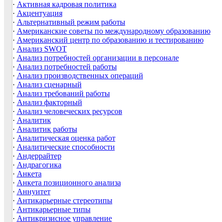
·
Активная кадровая политика
·
Акцентуация
·
Альтернативный режим работы
·
Американские советы по международному образованию
·
Американский центр по образованию и тестированию
·
Анализ SWOT
·
Анализ потребностей организации в персонале
·
Анализ потребностей работы
·
Анализ производственных операций
·
Анализ сценарный
·
Анализ требований работы
·
Анализ факторный
·
Анализ человеческих ресурсов
·
Аналитик
·
Аналитик работы
·
Аналитическая оценка работ
·
Аналитические способности
·
Андеррайтер
·
Андрагогика
·
Анкета
·
Анкета позиционного анализа
·
Аннуитет
·
Антикарьерные стереотипы
·
Антикарьерные типы
·
Антикризисное управление