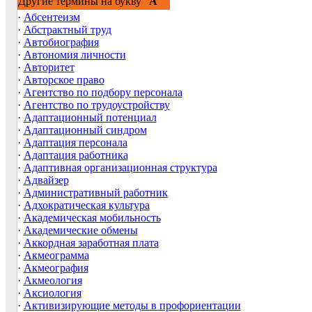
Другие термины на букву "
А
"
·
Абсентеизм
·
Абстрактный труд
·
Автобиография
·
Автономия личности
·
Авторитет
·
Авторское право
·
Агентство по подбору персонала
·
Агентство по трудоустройству
·
Адаптационный потенциал
·
Адаптационный синдром
·
Адаптация персонала
·
Адаптация работника
·
Адаптивная организационная структура
·
Адвайзер
·
Административный работник
·
Адхократическая культура
·
Академическая мобильность
·
Академические обмены
·
Аккордная заработная плата
·
Акмеограмма
·
Акмеография
·
Акмеология
·
Аксиология
·
Активизирующие методы в профориентации