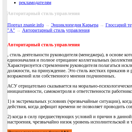
рекламодателям
Авторитарный стиль управления
Портал znanie.info
→
Энциклопедия Карьера
→
Глосcарий т
"А"
→
Авторитарный стиль управления
Авторитарный стиль управления
, стиль деятельности руководителя (менеджера), в основе к
единоначалия и полное отрицание коллегиальных (коллекти
Характеризуется стремлением руководителя полагаться иск
должности, на принуждение. Это стиль жестких приказов и
возражений или собственного мнения подчиненных.
АСУ отрицательно сказывается на морально-психологическо
инициативности, самоконтроля и ответственности работник
1) в экстремальных условиях (чрезвычайные ситуации), ког
действия, когда дефицит времени не позволяет проводить со
2) когда в силу предшествующих условий и причин в данно
настроения, чрезвычайно низок уровень исполнительской и