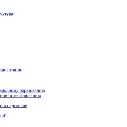
уктура
ориентации
ародному образованию
анию и тестированию
и в персонале
ций