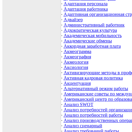
·
Адаптация персонала
·
Адаптация работника
·
Адаптивная организационная стр
·
Адвайзер
·
Административный работник
·
Адхократическая культура
·
Академическая мобильность
·
Академические обмены
·
Аккордная заработная плата
·
Акмеограмма
·
Акмеография
·
Акмеология
·
Аксиология
·
Активизирующие методы в проф
·
Активная кадровая политика
·
Акцентуация
·
Альтернативный режим работы
·
Американские советы по междун
·
Американский центр по образов
·
Анализ SWOT
·
Анализ потребностей организаци
·
Анализ потребностей работы
·
Анализ производственных опера
·
Анализ сценарный
·
Анализ требований работы