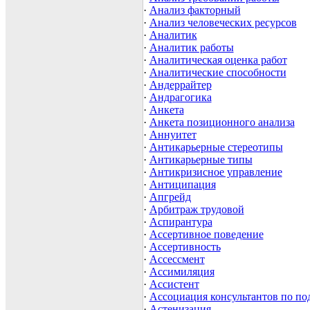
·
Анализ факторный
·
Анализ человеческих ресурсов
·
Аналитик
·
Аналитик работы
·
Аналитическая оценка работ
·
Аналитические способности
·
Андеррайтер
·
Андрагогика
·
Анкета
·
Анкета позиционного анализа
·
Аннуитет
·
Антикарьерные стереотипы
·
Антикарьерные типы
·
Антикризисное управление
·
Антиципация
·
Апгрейд
·
Арбитраж трудовой
·
Аспирантура
·
Ассертивное поведение
·
Ассертивность
·
Ассессмент
·
Ассимиляция
·
Ассистент
·
Ассоциация консультантов по по
·
Астенизация