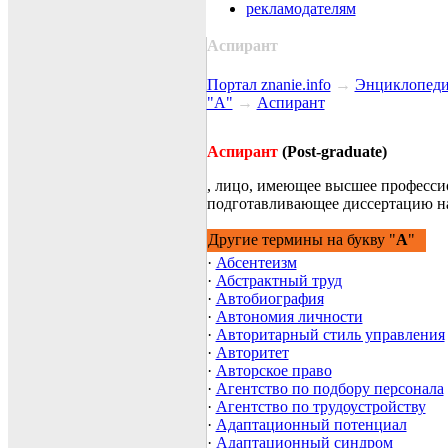
рекламодателям
Аспирант
Портал znanie.info
→
Энциклопеди
"А"
→
Аспирант
Аспирант
(Post-graduate)
, лицо, имеющее высшее професси
подготавливающее диссертацию на
Другие термины на букву "
А
"
·
Абсентеизм
·
Абстрактный труд
·
Автобиография
·
Автономия личности
·
Авторитарный стиль управления
·
Авторитет
·
Авторское право
·
Агентство по подбору персонала
·
Агентство по трудоустройству
·
Адаптационный потенциал
·
Адаптационный синдром