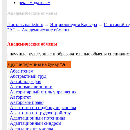
рекламодателям
Академические обмены
Портал znanie.info
→
Энциклопедия Карьера
→
Глосcарий т
"А"
→
Академические обмены
Академические обмены
, научные, культурные и образовательные обмены специали
Другие термины на букву "
А
"
·
Абсентеизм
·
Абстрактный труд
·
Автобиография
·
Автономия личности
·
Авторитарный стиль управления
·
Авторитет
·
Авторское право
·
Агентство по подбору персонала
·
Агентство по трудоустройству
·
Адаптационный потенциал
·
Адаптационный синдром
·
Адаптация персонала