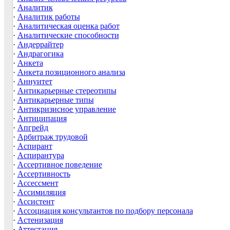
·
Аналитик
·
Аналитик работы
·
Аналитическая оценка работ
·
Аналитические способности
·
Андеррайтер
·
Андрагогика
·
Анкета
·
Анкета позиционного анализа
·
Аннуитет
·
Антикарьерные стереотипы
·
Антикарьерные типы
·
Антикризисное управление
·
Антиципация
·
Апгрейд
·
Арбитраж трудовой
·
Аспирант
·
Аспирантура
·
Ассертивное поведение
·
Ассертивность
·
Ассессмент
·
Ассимиляция
·
Ассистент
·
Ассоциация консультантов по подбору персонала
·
Астенизация
·
Аттестация