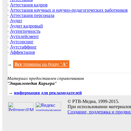
·
Аттестация кадров
·
Аттестация научных и научно-педагогических работников
·
Аттестация персонала
·
Аудит
·
Аудит кадровый
·
Аутентичность
·
Аутплейсмент
·
Аутсорсинг
·
Аутстаффинг
·
Аффектация
→
Все
термины на букву "
А
"
Материал предоставлен справочником
"
Энциклопедия Карьера
"
→
информация для рекламодателей
© РТВ-Медиа, 1999-2015.
При использовании материалов 
Создание, поддержка и продви