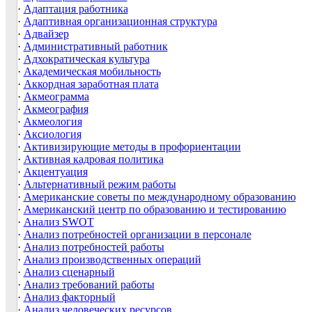
·
Адаптация работника
·
Адаптивная организационная структура
·
Адвайзер
·
Административный работник
·
Адхократическая культура
·
Академическая мобильность
·
Аккордная заработная плата
·
Акмеограмма
·
Акмеография
·
Акмеология
·
Аксиология
·
Активизирующие методы в профориентации
·
Активная кадровая политика
·
Акцентуация
·
Альтернативный режим работы
·
Американские советы по международному образованию
·
Американский центр по образованию и тестированию
·
Анализ SWOT
·
Анализ потребностей организации в персонале
·
Анализ потребностей работы
·
Анализ производственных операций
·
Анализ сценарный
·
Анализ требований работы
·
Анализ факторный
·
Анализ человеческих ресурсов